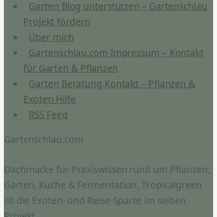
Garten Blog unterstützen – Gartenschlau
Projekt fördern
Über mich
Gartenschlau.com Impressum – Kontakt
für Garten & Pflanzen
Garten Beratung Kontakt – Pflanzen &
Exoten Hilfe
RSS Feed
Gartenschlau.com
Dachmarke für Praxiswissen rund um Pflanzen,
Garten, Küche & Fermentation. Tropicalgreen
ist die Exoten- und Reise-Sparte im selben
Projekt.