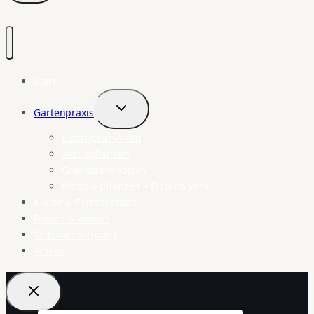
Start
Gartenpraxis
Untermenü
umschalten
Eukalyptus-Arten
Zitruspflanzen
Granatapfelsorten
Pistazie pflanzen – Pistacia vera
Küche & Fermentation
Reisen & Exoten
Selbstversorgung
Videos