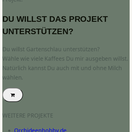
DU WILLST DAS PROJEKT
UNTERSTÜTZEN?
Du willst Gartenschlau unterstützen?
Wähle wie viele Kaffees Du mir ausgeben willst.
Natürlich kannst Du auch mit und ohne Milch
wählen.
WEITERE PROJEKTE
Orchideenhobby.de