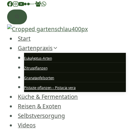
Zum
Inhalt
springen
Start
Gartenpraxis
Eukalyptus-Arten
Zitruspflanzen
Granatapfelsorten
Pistazie pflanzen – Pistacia vera
Küche & Fermentation
Reisen & Exoten
Selbstversorgung
Videos