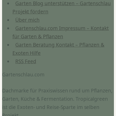
Garten Blog unterstützen – Gartenschlau
Projekt fördern
Über mich
Gartenschlau.com Impressum – Kontakt
für Garten & Pflanzen
Garten Beratung Kontakt – Pflanzen &
Exoten Hilfe
RSS Feed
Gartenschlau.com
Dachmarke für Praxiswissen rund um Pflanzen,
Garten, Küche & Fermentation. Tropicalgreen
ist die Exoten- und Reise-Sparte im selben
Projekt.