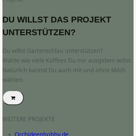
DU WILLST DAS PROJEKT
UNTERSTÜTZEN?
Du willst Gartenschlau unterstützen?
Wähle wie viele Kaffees Du mir ausgeben willst.
Natürlich kannst Du auch mit und ohne Milch
wählen.
WEITERE PROJEKTE
Orchideenhobby.de