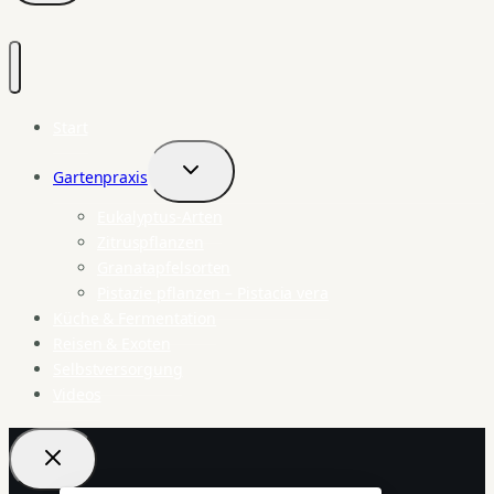
Start
Gartenpraxis
Untermenü
umschalten
Eukalyptus-Arten
Zitruspflanzen
Granatapfelsorten
Pistazie pflanzen – Pistacia vera
Küche & Fermentation
Reisen & Exoten
Selbstversorgung
Videos