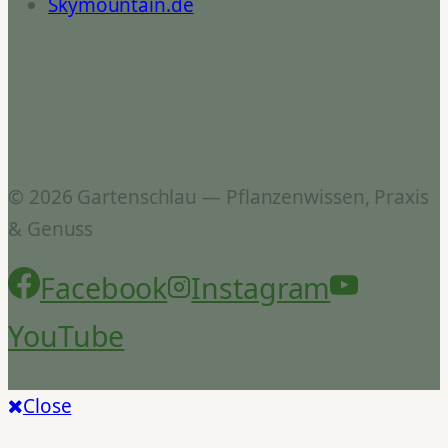
Skymountain.de
© 2026 Gartenschlau — Pflanzenwissen, Praxis
& Genuss
Facebook
Instagram
YouTube
Close