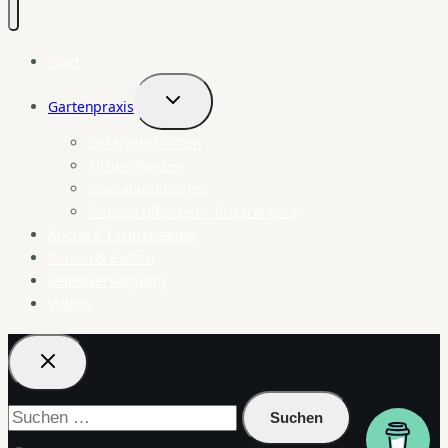
Start
Gartenpraxis
Untermenü
umschalten
Eukalyptus-Arten
Zitruspflanzen
Granatapfelsorten
Pistazie pflanzen – Pistacia vera
Küche & Fermentation
Reisen & Exoten
Selbstversorgung
Videos
Suchen
nach: