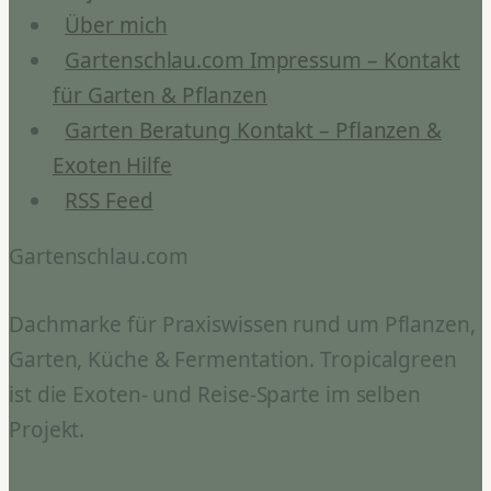
Über mich
Gartenschlau.com Impressum – Kontakt
für Garten & Pflanzen
Garten Beratung Kontakt – Pflanzen &
Exoten Hilfe
RSS Feed
Gartenschlau.com
Dachmarke für Praxiswissen rund um Pflanzen,
Garten, Küche & Fermentation. Tropicalgreen
ist die Exoten- und Reise-Sparte im selben
Projekt.