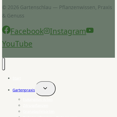
© 2026 Gartenschlau — Pflanzenwissen, Praxis
& Genuss
Facebook
Instagram
YouTube
Start
Gartenpraxis
Untermenü
umschalten
Eukalyptus-Arten
Zitruspflanzen
Granatapfelsorten