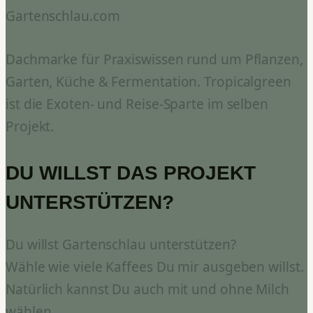
Gartenschlau.com
Dachmarke für Praxiswissen rund um Pflanzen,
Garten, Küche & Fermentation. Tropicalgreen
ist die Exoten- und Reise-Sparte im selben
Projekt.
DU WILLST DAS PROJEKT
UNTERSTÜTZEN?
Du willst Gartenschlau unterstützen?
Wähle wie viele Kaffees Du mir ausgeben willst.
Natürlich kannst Du auch mit und ohne Milch
wählen.